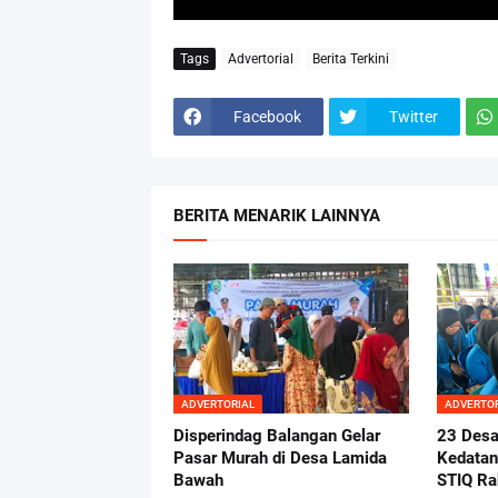
Tags
Advertorial
Berita Terkini
Facebook
Twitter
BERITA MENARIK LAINNYA
ADVERTORIAL
ADVERTO
Disperindag Balangan Gelar
23 Desa
Pasar Murah di Desa Lamida
Kedata
Bawah
STIQ Ra