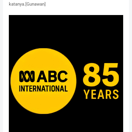
katanya.[Gunawan]