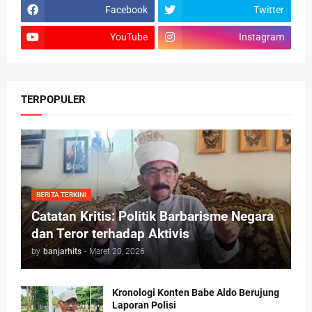
Facebook
Twitter
YouTube
Instagram
TERPOPULER
BERITA TERKINI
Catatan Kritis: Politik Barbarisme Negara
dan Teror terhadap Aktivis
by
banjarhits
-
Maret 20, 2026
Kronologi Konten Babe Aldo Berujung
Laporan Polisi