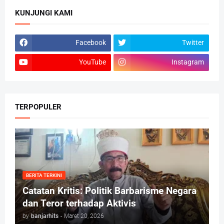
KUNJUNGI KAMI
Facebook
Twitter
YouTube
Instagram
TERPOPULER
BERITA TERKINI
Catatan Kritis: Politik Barbarisme Negara
dan Teror terhadap Aktivis
by
banjarhits
-
Maret 20, 2026