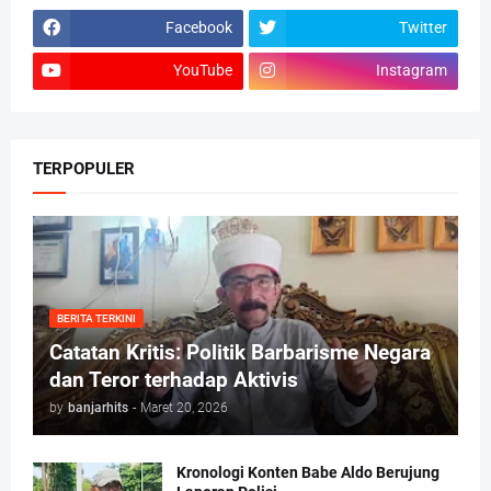
Facebook
Twitter
YouTube
Instagram
TERPOPULER
BERITA TERKINI
Catatan Kritis: Politik Barbarisme Negara
dan Teror terhadap Aktivis
by
banjarhits
-
Maret 20, 2026
Kronologi Konten Babe Aldo Berujung