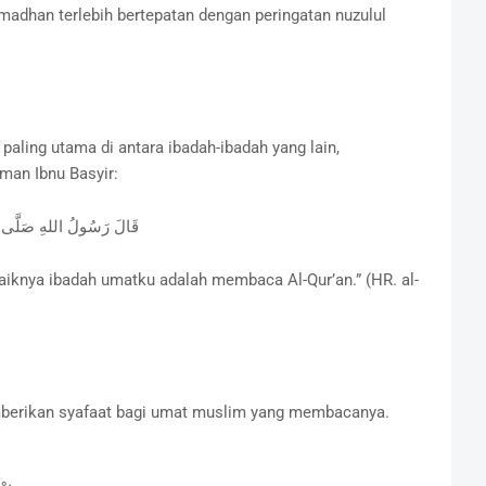
madhan terlebih bertepatan dengan peringatan nuzulul
ling utama di antara ibadah-ibadah yang lain,
man Ibnu Basyir:
قَالَ رَسُولُ اللهِ صَلَّى الله
baiknya ibadah umatku adalah membaca Al-Qur’an.” (HR. al-
emberikan syafaat bagi umat muslim yang membacanya.