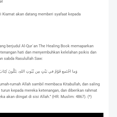
اقْ
ri Kiamat akan datang memberi syafaat kepada
yang berjudul Al-Qur`an The Healing Book memaparkan
tenangan hati dan menyembuhkan kelelahan psikis dan
an sabda Rasulullah Saw:
وَما اجْتَمع قَوْمٌ في بَيْتٍ مِن بُيُوتِ اللهِ، يَتْلُونَ كِتَابَ الله
rumah-rumah Allah sambil membaca Kitabullah, dan saling
n turun kepada mereka ketenangan, dan diberikan rahmat
 akan diingat di sisi Allah.” (HR. Muslim: 4867). (*)