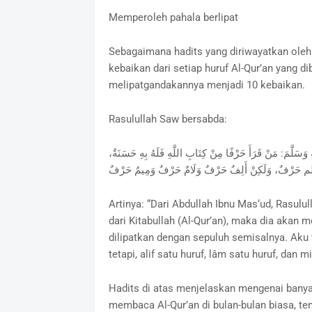
Memperoleh pahala berlipat
Sebagaimana hadits yang diriwayatkan oleh
kebaikan dari setiap huruf Al-Qur’an yang d
melipatgandakannya menjadi 10 kebaikan.
Rasulullah Saw bersabda:
لُ الم حَرْفٌ، وَلَكِنْ أَلِفٌ حَرْفٌ وَلَامٌ حَرْفٌ وَمِيمٌ حَرْفٌ
Artinya: “Dari Abdullah Ibnu Mas‘ud, Rasul
dari Kitabullah (Al-Qur’an), maka dia akan
dilipatkan dengan sepuluh semisalnya. Aku 
tetapi, alif satu huruf, lâm satu huruf, dan m
Hadits di atas menjelaskan mengenai banyak
membaca Al-Qur’an di bulan-bulan biasa, ten