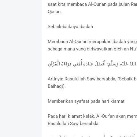
saat kita membaca Al-Qur’an pada bulan Ra
Qur’an.
Sebaik-baiknya ibadah
Membaca Al-Qur’an merupakan ibadah yang pa
sebagaimana yang diriwayatkan oleh an-Nu‘
ُ عَلَيْهِ وَسَلَّمَ: أَفْضَلُ عِبَادَةِ أُمَّتِي قِرَاءَةُ الْقُرْآنِ
Artinya: Rasulullah Saw bersabda, “Sebaik-
Baihaqi).
Memberikan syafaat pada hari kiamat
Pada hari kiamat kelak, Al-Qur’an akan m
Rasulullah Saw bersabda: