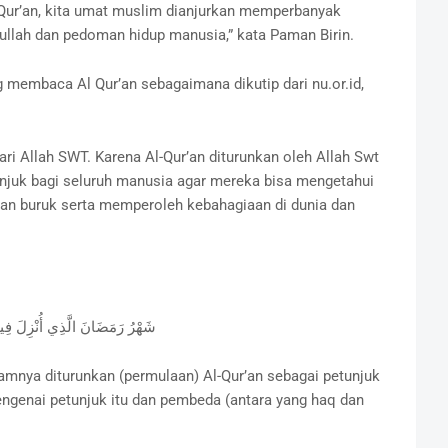
Qur’an, kita umat muslim dianjurkan memperbanyak
llah dan pedoman hidup manusia,” kata Paman Birin.
membaca Al Qur’an sebagaimana dikutip dari nu.or.id,
i Allah SWT. Karena Al-Qur’an diturunkan oleh Allah Swt
juk bagi seluruh manusia agar mereka bisa mengetahui
an buruk serta memperoleh kebahagiaan di dunia dan
شَهْرُ رَمَضَانَ الَّذِي أُنْزِلَ فِيهِ
lamnya diturunkan (permulaan) Al-Qur’an sebagai petunjuk
ngenai petunjuk itu dan pembeda (antara yang haq dan