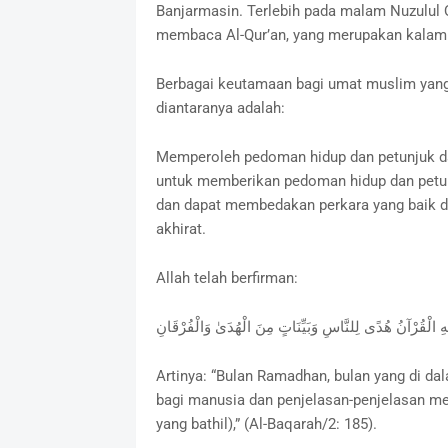
Banjarmasin. Terlebih pada malam Nuzulul 
membaca Al-Qur’an, yang merupakan kalamu
Berbagai keutamaan bagi umat muslim yang 
diantaranya adalah:
Memperoleh pedoman hidup dan petunjuk dar
untuk memberikan pedoman hidup dan petun
dan dapat membedakan perkara yang baik d
akhirat.
Allah telah berfirman:
‎ الْقُرْآنُ هُدًى لِلنَّاسِ وَبَيِّنَاتٍ مِنَ الْهُدَىٰ وَالْفُرْقَانِ
Artinya: “Bulan Ramadhan, bulan yang di da
bagi manusia dan penjelasan-penjelasan me
yang bathil),” (Al-Baqarah/2: 185).