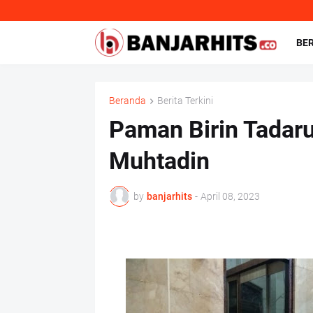
BE
Beranda
Berita Terkini
Paman Birin Tadaru
Muhtadin
by
banjarhits
-
April 08, 2023