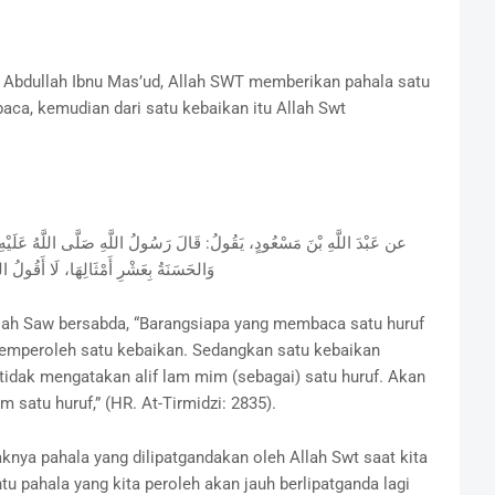
 Abdullah Ibnu Mas’ud, Allah SWT memberikan pahala satu
ibaca, kemudian dari satu kebaikan itu Allah Swt
وَالحَسَنَةُ بِعَشْرِ أَمْثَالِهَا، لَا أَقُو
ullah Saw bersabda, “Barangsiapa yang membaca satu huruf
 memperoleh satu kebaikan. Sedangkan satu kebaikan
tidak mengatakan alif lam mim (sebagai) satu huruf. Akan
im satu huruf,” (HR. At-Tirmidzi: 2835).
nya pahala yang dilipatgandakan oleh Allah Swt saat kita
tu pahala yang kita peroleh akan jauh berlipatganda lagi